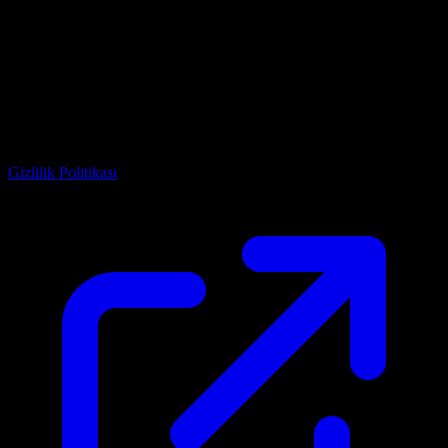
Facebook Pixel
Facebook reklamlarının etkinliğini ölçmek ve hedef kitle oluşturmak
için kullanılır.
Gizlilik Politikası