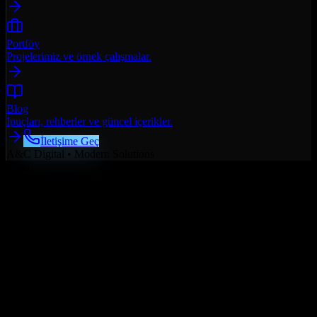
Portföy
Projelerimiz ve örnek çalışmalar.
Blog
İpuçları, rehberler ve güncel içerikler.
İletişime Geç
A&C Digital • Modern Solutions
Yasal
Çerez Politikası
Son Güncelleme: 29 Aralık 2025
1. Çerez Nedir?
Çerezler (cookies), bir web sitesini ziyaret ettiğinizde tarayıcınız
aracılığıyla cihazınıza (bilgisayar, tablet, telefon) kaydedilen küçük
metin dosyalarıdır. Çerezler, web sitesinin düzgün çalışmasını