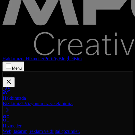
Hakkımızda
Hizmetler
Portföy
Blog
İletişim
Menü
Menü
Hakkımızda
Biz kimiz? Vizyonumuz ve ekibimiz.
Hizmetler
Web, tasarım, reklam ve dijital çözümler.