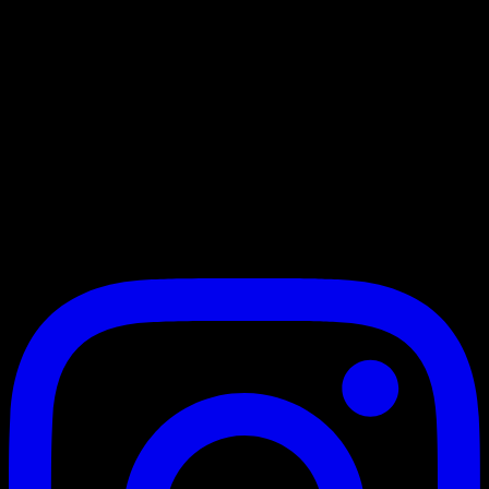
Markanızı dijital dünyada zirveye taşıyoruz. 3+ yıllık deneyimimiz
ve uzman ekibimizle web tasarım, dijital pazarlama ve kurumsal
kimlik çözümleri sunuyoruz.