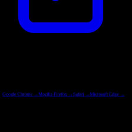
5. Çerezleri Nasıl Kontrol Edebilirsiniz?
⚙️
Tarayıcı Ayarları
Çoğu tarayıcı, çerezleri kabul etme veya reddetme seçenekleri sunar.
Google Chrome
→
Mozilla Firefox
→
Safari
→
Microsoft Edge
→
⚠️
Önemli Uyarı
Çerezleri devre dışı bırakırsanız, web sitemizin bazı özellikleri
düzgün çalışmayabilir ve kullanıcı deneyiminiz olumsuz
etkilenebilir.