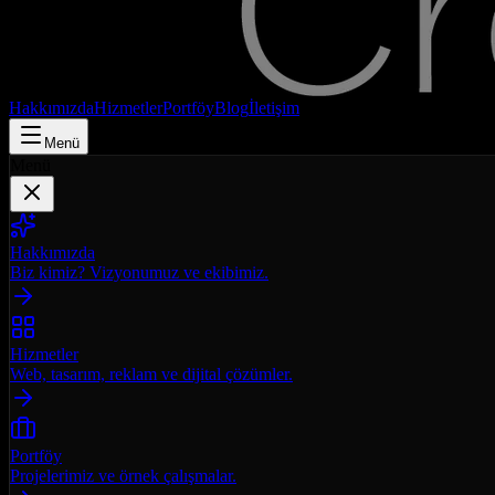
Hakkımızda
Hizmetler
Portföy
Blog
İletişim
Menü
Menü
Hakkımızda
Biz kimiz? Vizyonumuz ve ekibimiz.
Hizmetler
Web, tasarım, reklam ve dijital çözümler.
Portföy
Projelerimiz ve örnek çalışmalar.