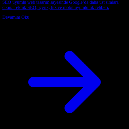
SEO uyumlu web tasarım sayesinde Google’da daha üst sıralara
çıkın. Teknik SEO, içerik, hız ve mobil uyumluluk rehberi.
Devamını Oku