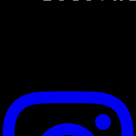
Markanızı dijital dünyada zirveye taşıyoruz. 3+ yıllık deneyimimiz
ve uzman ekibimizle web tasarım, dijital pazarlama ve kurumsal
kimlik çözümleri sunuyoruz.