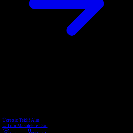
Projeniz için profesyonel destek mi
arıyorsunuz?
Web tasarım, yazılım geliştirme, SEO ve dijital pazarlama
hizmetlerimiz hakkında detaylı bilgi almak için bizimle iletişime
geçin.
Ücretsiz Teklif Alın
←
Tüm Makalelere Dön