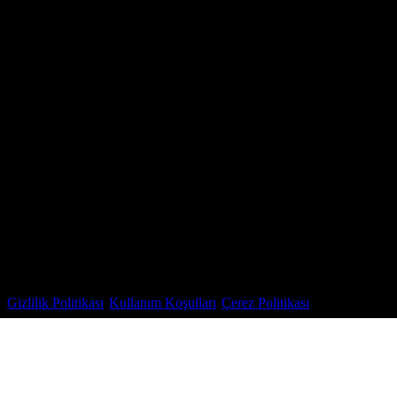
Adres
Sakarya, Türkiye
©
2026
AC Digital
. Tüm hakları saklıdır.
Gizlilik Politikası
•
Kullanım Koşulları
•
Çerez Politikası