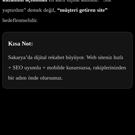
yaptırdım” demek değil,
“müşteri getiren site”
hedeflenmelidir.
Kısa Not:
Sakarya’da dijital rekabet büyüyor. Web siteniz hızlı
+ SEO uyumlu + mobilde kusursuzsa, rakiplerinizden
bir adım önde olursunuz.
Etiketler
#
Sakarya
#
Web Tasarım
#
SEO
#
Kurumsal
A&C