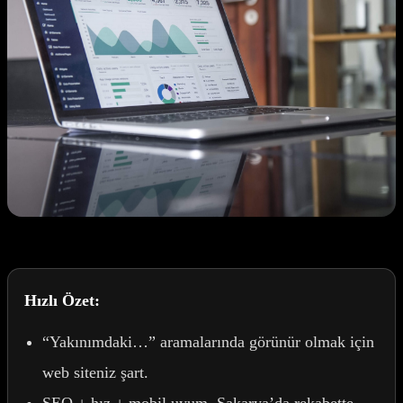
Hızlı Özet:
“Yakınımdaki…” aramalarında görünür olmak için
web siteniz şart.
SEO + hız + mobil uyum, Sakarya’da rekabette