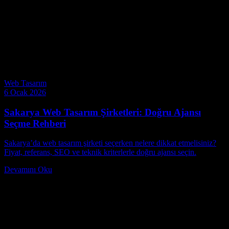
A&C Digital
Web tasarım, yazılım geliştirme ve dijital pazarlama alanlarında
uzman ekip. React, Next.js, SEO, Google Ads ve Meta Ads
konularında güncel içerikler üretiyoruz.
Benzer Makaleler
Web Tasarım
6 Ocak 2026
Sakarya Web Tasarım Şirketleri: Doğru Ajansı
Seçme Rehberi
Sakarya’da web tasarım şirketi seçerken nelere dikkat etmelisiniz?
Fiyat, referans, SEO ve teknik kriterlerle doğru ajansı seçin.
Devamını Oku