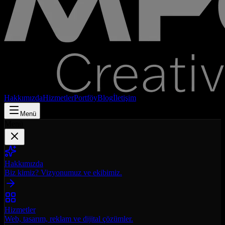
Hakkımızda
Hizmetler
Portföy
Blog
İletişim
Menü
Menü
Hakkımızda
Biz kimiz? Vizyonumuz ve ekibimiz.
Hizmetler
Web, tasarım, reklam ve dijital çözümler.