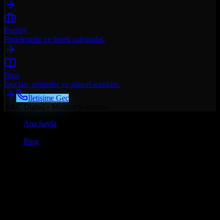
Portföy
Projelerimiz ve örnek çalışmalar.
Blog
İpuçları, rehberler ve güncel içerikler.
İletişime Geç
A&C Digital • Modern Solutions
Ana Sayfa
/
Blog
/
Web Tasarım
Web Tasarım
6 Ocak 2026
•
11 dk
okuma
Sakarya Web Tasarım: Lokal İşletmeler
İçin 2025 Rehberi