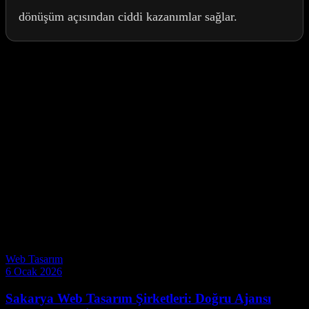
dönüşüm açısından ciddi kazanımlar sağlar.
Etiketler
#
SEO
#
Web Tasarım
#
Teknik SEO
#
Core Web Vitals
A&C
A&C Digital
Web tasarım, yazılım geliştirme ve dijital pazarlama alanlarında
uzman ekip. React, Next.js, SEO, Google Ads ve Meta Ads
konularında güncel içerikler üretiyoruz.
Benzer Makaleler
Web Tasarım
6 Ocak 2026
Sakarya Web Tasarım Şirketleri: Doğru Ajansı