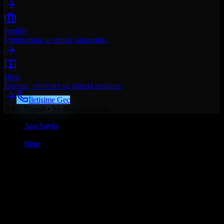
Portföy
Projelerimiz ve örnek çalışmalar.
Blog
İpuçları, rehberler ve güncel içerikler.
İletişime Geç
A&C Digital • Modern Solutions
Ana Sayfa
/
Blog
/
Web Tasarım
Web Tasarım
6 Ocak 2026
•
11 dk
okuma
SEO Uyumlu Web Tasarım: Google’da
Üst Sıralar İçin Rehber