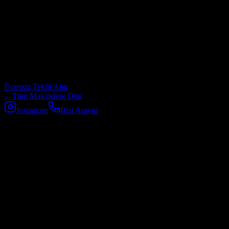
Projeniz için profesyonel destek mi
arıyorsunuz?
Web tasarım, yazılım geliştirme, SEO ve dijital pazarlama
hizmetlerimiz hakkında detaylı bilgi almak için bizimle iletişime
geçin.
Ücretsiz Teklif Alın
←
Tüm Makalelere Dön
Instagram
Bizi Arayın