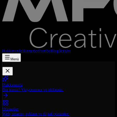
Hakkımızda
Hizmetler
Portföy
Blog
İletişim
Menü
Menü
Hakkımızda
Biz kimiz? Vizyonumuz ve ekibimiz.
Hizmetler
Web, tasarım, reklam ve dijital çözümler.