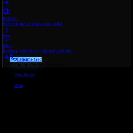
Portföy
Projelerimiz ve örnek çalışmalar.
Blog
İpuçları, rehberler ve güncel içerikler.
İletişime Geç
A&C Digital • Modern Solutions
Ana Sayfa
/
Blog
/
Web Tasarım
Web Tasarım
3 Ocak 2026
•
14 dk
okuma
WordPress vs Custom Web Tasarım:
Hangisini Seçmelisiniz?