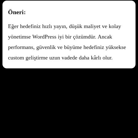
Öneri:
Eğer hedefiniz hızlı yayın, düşük maliyet ve kolay
yönetimse WordPress iyi bir çözümdür. Ancak
performans, güvenlik ve büyüme hedefiniz yüksekse
custom geliştirme uzun vadede daha kârlı olur.
Etiketler
#
WordPress
#
Web Tasarım
#
CMS
#
Teknoloji
A&C
A&C Digital
Web tasarım, yazılım geliştirme ve dijital pazarlama alanlarında
uzman ekip. React, Next.js, SEO, Google Ads ve Meta Ads