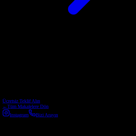
Projeniz için profesyonel destek mi
arıyorsunuz?
Web tasarım, yazılım geliştirme, SEO ve dijital pazarlama
hizmetlerimiz hakkında detaylı bilgi almak için bizimle iletişime
geçin.
Ücretsiz Teklif Alın
←
Tüm Makalelere Dön
Instagram
Bizi Arayın