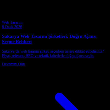
konularında güncel içerikler üretiyoruz.
Benzer Makaleler
Web Tasarım
6 Ocak 2026
Sakarya Web Tasarım Şirketleri: Doğru Ajansı
Seçme Rehberi
Sakarya’da web tasarım şirketi seçerken nelere dikkat etmelisiniz?
Fiyat, referans, SEO ve teknik kriterlerle doğru ajansı seçin.
Devamını Oku