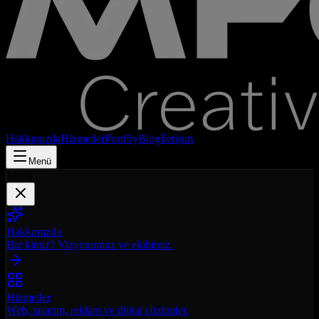
Hakkımızda
Hizmetler
Portföy
Blog
İletişim
Menü
Menü
Hakkımızda
Biz kimiz? Vizyonumuz ve ekibimiz.
Hizmetler
Web, tasarım, reklam ve dijital çözümler.