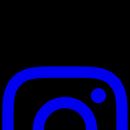
Markanızı dijital dünyada zirveye taşıyoruz. 3+ yıllık deneyimimiz
ve uzman ekibimizle web tasarım, dijital pazarlama ve kurumsal
kimlik çözümleri sunuyoruz.